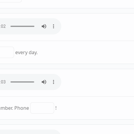
every day.
number. Phone
!