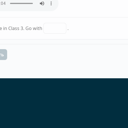
e in Class 3. Go with
.
ть