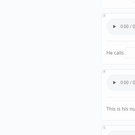
3
He calls
4
This is his 
5