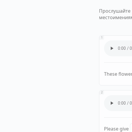
Прослушайте 
местоимения
1
These flowe
2
Please give