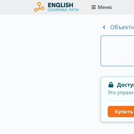
Меню
Объектн
Досту
Это упраж
Купит