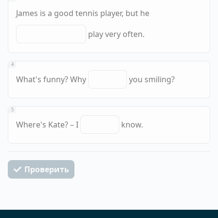
James is a good tennis player, but he
play very often.
4
What's funny? Why
you smiling?
5
Where's Kate? – I
know.
Проверить