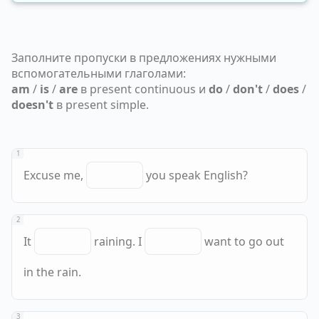
Заполните пропуски в предложениях нужными
вспомогательными глаголами:
am
/
is
/
are
в present continuous и
do
/
don't
/
does
/
doesn't
в present simple.
1
Excuse me,
you speak English?
2
It
raining. I
want to go out
in the rain.
3