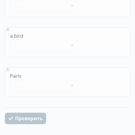
--
4
a bird
--
5
Paris
--
Проверить