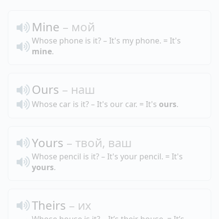
Mine
– мой
Whose phone is it? – It's my phone. = It's
mine
.
Ours
– наш
Whose car is it? – It's our car. = It's
ours
.
Yours
– твой, ваш
Whose pencil is it? – It's your pencil. = It's
yours
.
Theirs
– их
Whose house is it? – It’s their house. = It’s