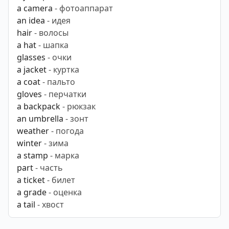
a camera
- фотоаппарат
an idea
- идея
hair
- волосы
a hat
- шапка
glasses
- очки
a jacket
- куртка
a coat
- пальто
gloves
- перчатки
a backpack
- рюкзак
an umbrella
- зонт
weather
- погода
winter
- зима
a stamp
- марка
part
- часть
a ticket
- билет
a grade
- оценка
a tail
- хвост