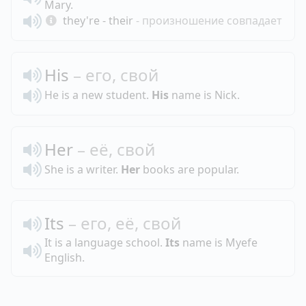
Mary.
they're - their
- произношение совпадает
His
– его, свой
He is a new student.
His
name is Nick.
Her
– её, свой
She is a writer.
Her
books are popular.
Its
– его, её, свой
It is a language school.
Its
name is Myefe
English.