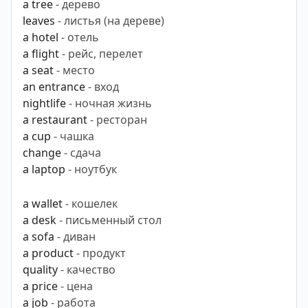
a tree
- дерево
leaves
- листья (на дереве)
a hotel
- отель
a flight
- рейс, перелет
a seat
- место
an entrance
- вход
nightlife
- ночная жизнь
a restaurant
- ресторан
a cup
- чашка
change
- сдача
a laptop
- ноутбук
a wallet
- кошелек
a desk
- письменный стол
a sofa
- диван
a product
- продукт
quality
- качество
a price
- цена
a job
- работа