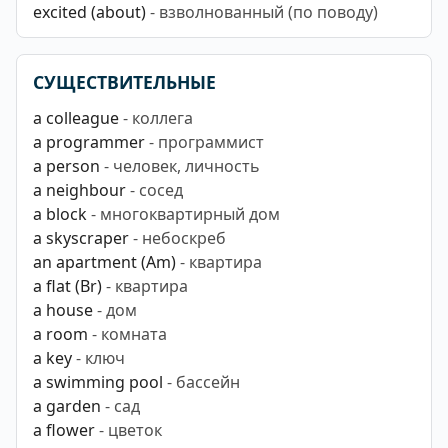
excited (about)
- взволнованный (по поводу)
СУЩЕСТВИТЕЛЬНЫЕ
a colleague
- коллега
a programmer
- программист
a person
- человек, личность
a neighbour
- сосед
a block
- многоквартирный дом
a skyscraper
- небоскреб
an apartment (Am)
- квартира
a flat (Br)
- квартира
a house
- дом
a room
- комната
a key
- ключ
a swimming pool
- бассейн
a garden
- сад
a flower
- цветок