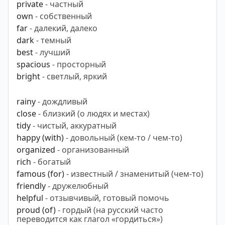
private
- частный
own
- собственный
far
- далекий, далеко
dark
- темный
best
- лучший
spacious
- просторный
bright
- светлый, яркий
rainy
- дождливый
close
- близкий (о людях и местах)
tidy
- чистый, аккуратный
happy (with)
- довольный (кем-то / чем-то)
organized
- организованный
rich
- богатый
famous (for)
- известный / знаменитый (чем-то)
friendly
- дружелюбный
helpful
- отзывчивый, готовый помочь
proud (of)
- гордый (на русский часто
переводится как глагол «гордиться»)