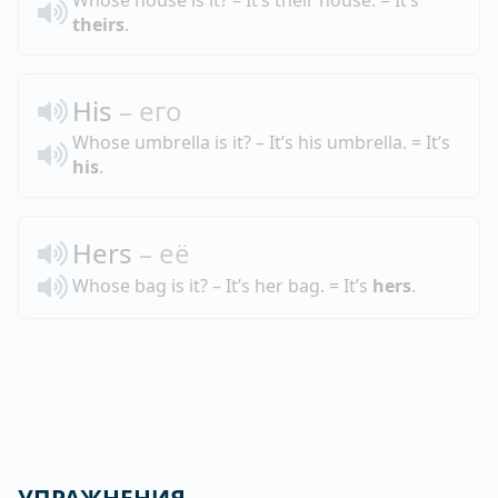
theirs
.
His
– его
Whose umbrella is it? – It’s his umbrella. = It’s
his
.
Hers
– её
Whose bag is it? – It’s her bag. = It’s
hers
.
УПРАЖНЕНИЯ